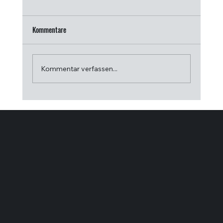
Kommentare
Kommentar verfassen...
Wellnesssteuerungssysteme im Vergleich für
Profis