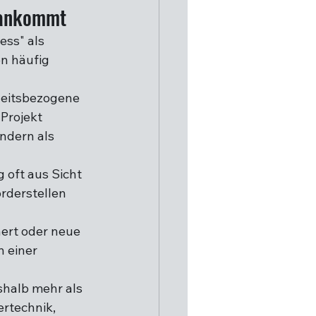
h ankommt
ss" als 
n häufig 
eitsbezogene 
Projekt 
ndern als 
 oft aus Sicht 
rderstellen 
ert oder neue 
 einer 
shalb mehr als 
rtechnik, 