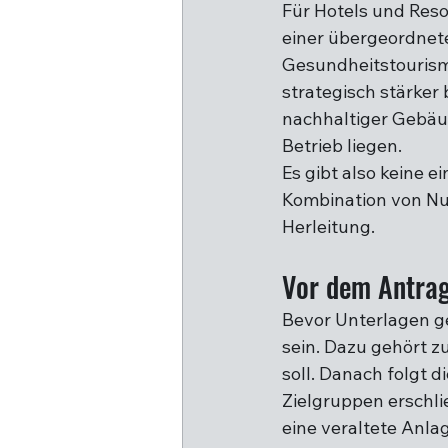
Für Hotels und Reso
einer übergeordnete
Gesundheitstourismu
strategisch stärker
nachhaltiger Gebäud
Betrieb liegen.
Es gibt also keine e
Kombination von Nu
Herleitung.
Vor dem Antrag:
Bevor Unterlagen ge
sein. Dazu gehört z
soll. Danach folgt d
Zielgruppen erschli
eine veraltete Anla