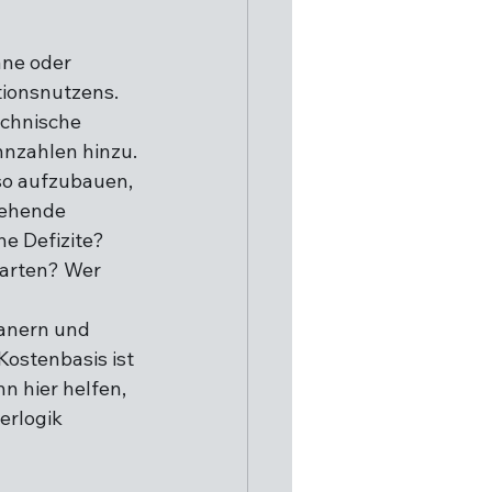
äne oder 
ionsnutzens. 
chnische 
nnzahlen hinzu.
so aufzubauen, 
tehende 
e Defizite? 
arten? Wer 
lanern und 
ostenbasis ist 
 hier helfen, 
erlogik 