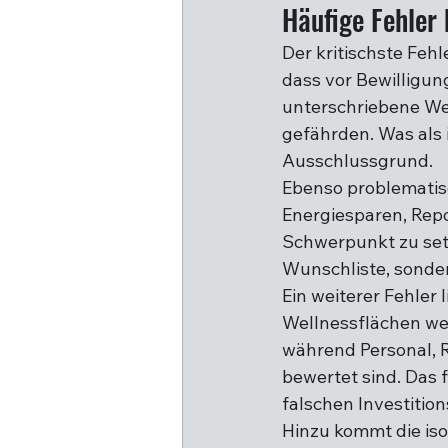
Häufige Fehler
Der kritischste Fehl
dass vor Bewilligun
unterschriebene We
gefährden. Was als 
Ausschlussgrund.
Ebenso problematisc
Energiesparen, Repo
Schwerpunkt zu setz
Wunschliste, sonder
Ein weiterer Fehler 
Wellnessflächen wer
während Personal, R
bewertet sind. Das f
falschen Investitio
Hinzu kommt die is