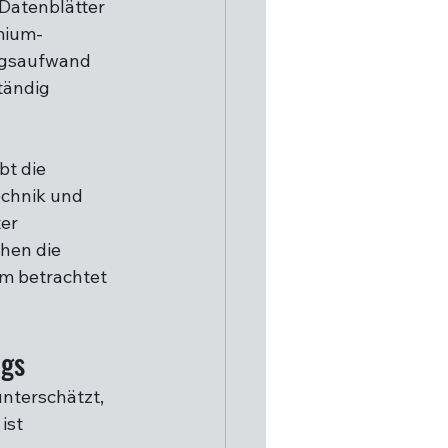
 Datenblätter 
mium-
ngsaufwand 
tändig 
 
t die 
chnik und 
er 
hen die 
m betrachtet 
ags
nterschätzt, 
ist 