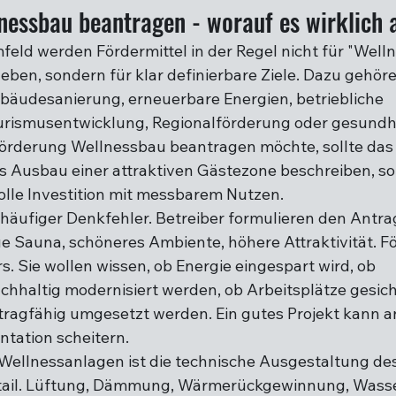
nessbau beantragen - worauf es wirklic
eld werden Fördermittel in der Regel nicht für "Wellne
eben, sondern für klar definierbare Ziele. Dazu gehöre
ebäudesanierung, erneuerbare Energien, betriebliche 
urismusentwicklung, Regionalförderung oder gesundh
Förderung Wellnessbau beantragen möchte, sollte das 
ls Ausbau einer attraktiven Gästezone beschreiben, so
volle Investition mit messbarem Nutzen.
 häufiger Denkfehler. Betreiber formulieren den Antrag
e Sauna, schöneres Ambiente, höhere Attraktivität. Fö
. Sie wollen wissen, ob Energie eingespart wird, ob 
hhaltig modernisiert werden, ob Arbeitsplätze gesich
agfähig umgesetzt werden. Ein gutes Projekt kann an
ation scheitern.
 Wellnessanlagen ist die technische Ausgestaltung de
ail. Lüftung, Dämmung, Wärmerückgewinnung, Wasse