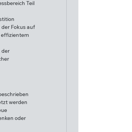
ssbereich Teil 
 
tition 
 der Fokus auf 
effizientem 
 der 
her 
beschrieben 
etzt werden 
eue 
enken oder 