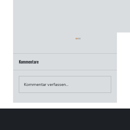
Kommentare
Kommentar verfassen...
Dampfbad-Technik effizient planen im
Hotelbetrieb