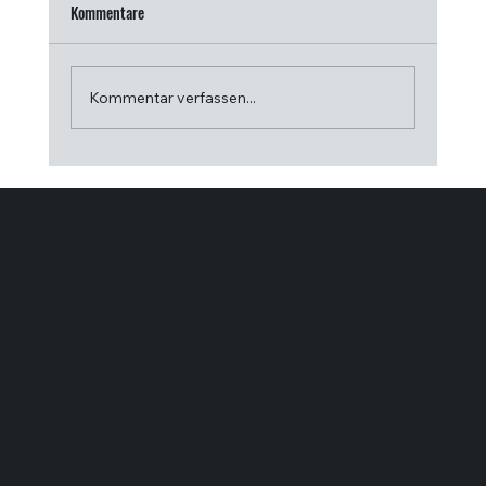
Kommentare
Kommentar verfassen...
Wellnesssteuerungssysteme im Vergleich für
Profis