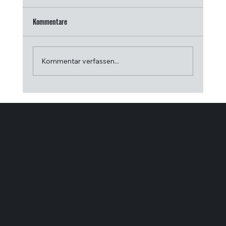
Kommentare
Kommentar verfassen...
Wellnesssteuerungssysteme im Vergleich für
Profis