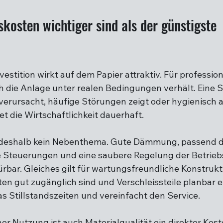
osten wichtiger sind als der günstigste 
vestition wirkt auf dem Papier attraktiv. Für profession
ich die Anlage unter realen Bedingungen verhält. Eine 
erursacht, häufige Störungen zeigt oder hygienisch 
tet die Wirtschaftlichkeit dauerhaft.
t deshalb kein Nebenthema. Gute Dämmung, passend d
te Steuerungen und eine saubere Regelung der Betrieb
rbar. Gleiches gilt für wartungsfreundliche Konstruk
n gut zugänglich sind und Verschleissteile planbar e
as Stillstandszeiten und vereinfacht den Service.
er Nutzung ist auch Materialqualität ein direkter Kost