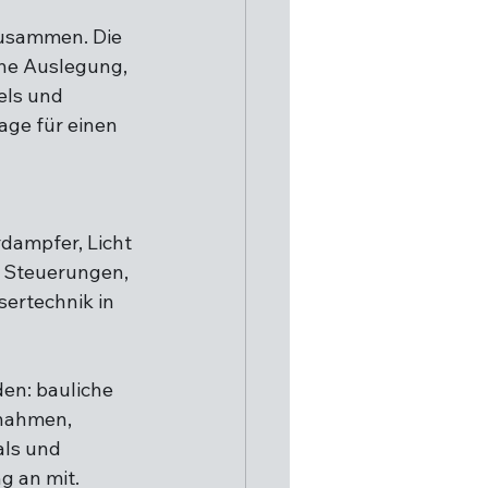
usammen. Die 
che Auslegung, 
ls und 
ge für einen 
dampfer, Licht 
n Steuerungen, 
ertechnik in 
en: bauliche 
nahmen, 
ls und 
g an mit.