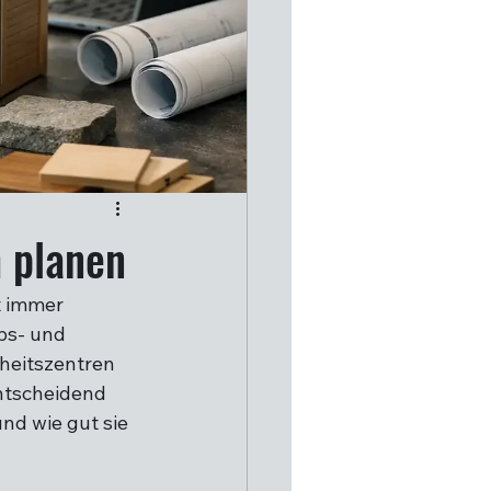
h planen
t immer 
bs- und 
heitszentren 
ntscheidend 
und wie gut sie 