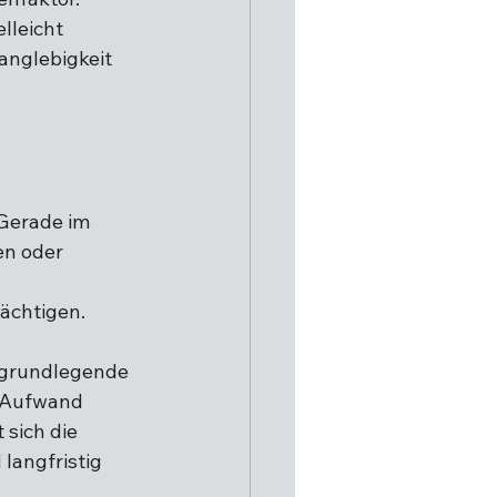
lleicht 
anglebigkeit 
Gerade im 
en oder 
ächtigen.
 grundlegende 
 Aufwand 
 sich die 
langfristig 