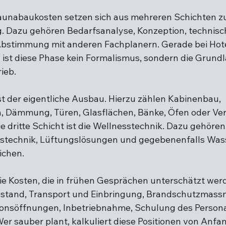
aunabaukosten setzen sich aus mehreren Schichten z
ng. Dazu gehören Bedarfsanalyse, Konzeption, technis
stimmung mit anderen Fachplanern. Gerade bei Hote
st diese Phase kein Formalismus, sondern die Grundla
ieb.
ist der eigentliche Ausbau. Hierzu zählen Kabinenbau, 
, Dämmung, Türen, Glasflächen, Bänke, Öfen oder Ver
e dritte Schicht ist die Wellnesstechnik. Dazu gehöre
tstechnik, Lüftungslösungen und gegebenenfalls Wass
ichen.
ie Kosten, die in frühen Gesprächen unterschätzt werd
stand, Transport und Einbringung, Brandschutzmass
sionsöffnungen, Inbetriebnahme, Schulung des Persona
er sauber plant, kalkuliert diese Positionen von Anfan