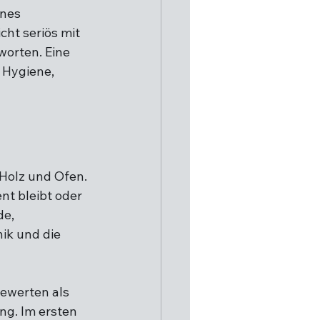
ines 
ht seriös mit 
orten. Eine 
 Hygiene, 
Holz und Ofen. 
nt bleibt oder 
e, 
k und die 
ewerten als 
ng. Im ersten 