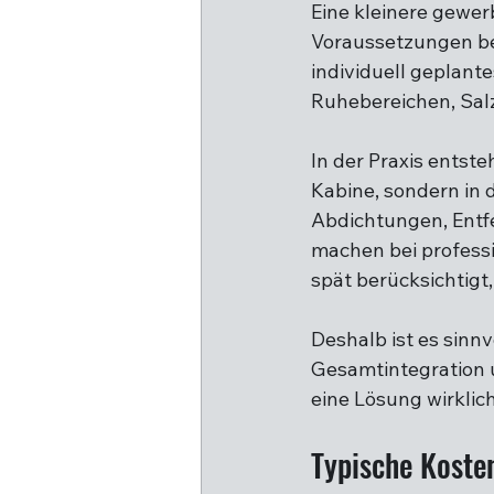
Eine kleinere gewer
Voraussetzungen be
individuell geplan
Ruhebereichen, Sal
In der Praxis entste
Kabine, sondern in
Abdichtungen, Entf
machen bei professi
spät berücksichtigt
Deshalb ist es sinnv
Gesamtintegration u
eine Lösung wirklich 
Typische Koste