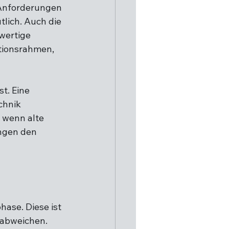
 Anforderungen 
lich. Auch die 
wertige 
tionsrahmen, 
st. Eine 
chnik 
 wenn alte 
ngen den 
ase. Diese ist 
 abweichen. 