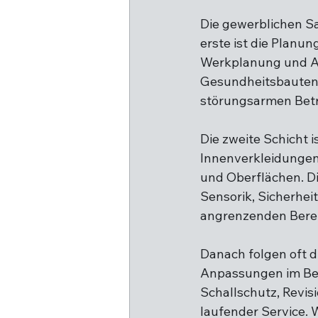
Die gewerblichen S
erste ist die Planu
Werkplanung und Ab
Gesundheitsbauten i
störungsarmen Betr
Die zweite Schicht 
Innenverkleidungen
und Oberflächen. Di
Sensorik, Sicherhei
angrenzenden Bere
Danach folgen oft d
Anpassungen im Be
Schallschutz, Revi
laufender Service. W