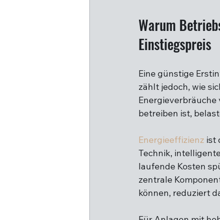
Warum Betriebsk
Einstiegspreis
Eine günstige Erstin
zählt jedoch, wie s
Energieverbräuche v
betreiben ist, belas
Energieeffizienz
 is
Technik, intelligen
laufende Kosten spü
zentrale Komponente
können, reduziert d
Für Anlagen mit hoh